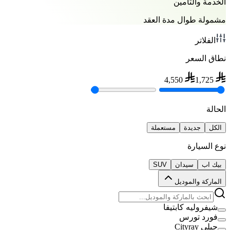
الخدمة والتأمين
مشمولة طوال مدة العقد
الفلاتر
نطاق السعر
4,550
1,725
الحالة
الكل
جديدة
مستعملة
نوع السيارة
بيك اب
سيدان
SUV
الماركة والموديل
شيفروليه كابتيفا
فورد تورس
جيلي Cityray