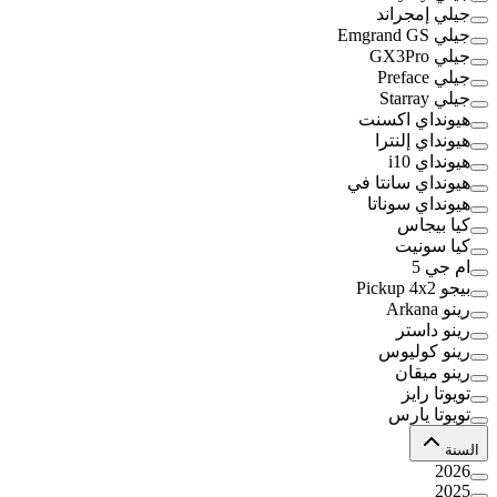
جيلي إمجراند
جيلي Emgrand GS
جيلي GX3Pro
جيلي Preface
جيلي Starray
هيونداي اكسنت
هيونداي إلنترا
هيونداي i10
هيونداي سانتا في
هيونداي سوناتا
كيا بيجاس
كيا سونيت
ام جي 5
بيجو Pickup 4x2
رينو Arkana
رينو داستر
رينو كوليوس
رينو ميقان
تويوتا رايز
تويوتا يارس
السنة
2026
2025