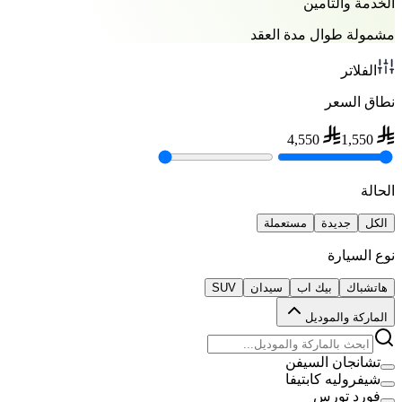
الخدمة والتأمين
مشمولة طوال مدة العقد
الفلاتر
نطاق السعر
4,550
1,550
الحالة
الكل
جديدة
مستعملة
نوع السيارة
هاتشباك
بيك اب
سيدان
SUV
الماركة والموديل
تشانجان السيفن
شيفروليه كابتيفا
فورد تورس