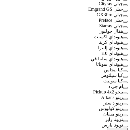
جيلي Cityray
جيلي Emgrand GS
جيلي GX3Pro
جيلي Preface
جيلي Starray
هفال جوليون
هيونداي اكسنت
هيونداي كريتا
هيونداي إلنترا
هيونداي i10
هيونداي سانتا في
هيونداي سوناتا
كيا بيجاس
كيا سيلتوس
كيا سونيت
ام جي 5
بيجو Pickup 4x2
رينو Arkana
رينو داستر
رينو كوليوس
رينو ميقان
تويوتا رايز
تويوتا يارس