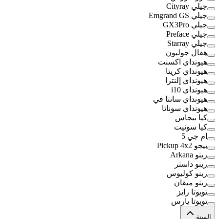
جيلي Cityray
جيلي Emgrand GS
جيلي GX3Pro
جيلي Preface
جيلي Starray
هفال جوليون
هيونداي اكسنت
هيونداي كريتا
هيونداي إلنترا
هيونداي i10
هيونداي سانتا في
هيونداي سوناتا
كيا بيجاس
كيا سونيت
ام جي 5
بيجو Pickup 4x2
رينو Arkana
رينو داستر
رينو كوليوس
رينو ميقان
تويوتا رايز
تويوتا يارس
السنة