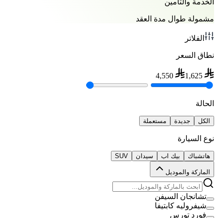
الخدمة والتأمين
مشمولة طوال مدة العقد
الفلاتر
نطاق السعر
4,550
1,625
الحالة
الكل
جديدة
مستعملة
نوع السيارة
هاتشباك
بيك اب
سيدان
SUV
الماركة والموديل
تشانجان السيفن
شيفروليه كابتيفا
فورد تورس