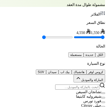
مشمولة طوال مدة العقد
الفلاتر
نطاق السعر
4,550
1,550
الحالة
الكل
جديدة
مستعملة
نوع السيارة
كروس اوفر
هاتشباك
بيك اب
سيدان
SUV
الماركة والموديل
تشانجان السيفن
شيفروليه كابتيفا
فورد تورس
جيلي Cityray