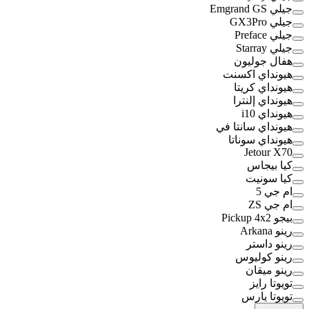
جيلي Emgrand GS
جيلي GX3Pro
جيلي Preface
جيلي Starray
هفال جوليون
هيونداي اكسنت
هيونداي كريتا
هيونداي إلنترا
هيونداي i10
هيونداي سانتا في
هيونداي سوناتا
Jetour X70
كيا بيجاس
كيا سونيت
ام جي 5
ام جي ZS
بيجو Pickup 4x2
رينو Arkana
رينو داستر
رينو كوليوس
رينو ميقان
تويوتا رايز
تويوتا يارس