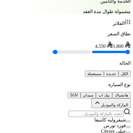
الخدمة والتأمين
مشمولة طوال مدة العقد
الفلاتر
نطاق السعر
4,550
1,800
الحالة
الكل
جديدة
مستعملة
نوع السيارة
هاتشباك
بيك اب
سيدان
SUV
الماركة والموديل
شيفروليه كابتيفا
فورد تورس
جيلي Cityray