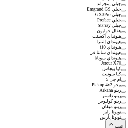
جيلي إمجراند
جيلي Emgrand GS
جيلي GX3Pro
جيلي Preface
جيلي Starray
هفال جوليون
هيونداي اكسنت
هيونداي إلنترا
هيونداي i10
هيونداي سانتا في
هيونداي سوناتا
Jetour X70
كيا بيجاس
كيا سونيت
ام جي 5
بيجو Pickup 4x2
رينو Arkana
رينو داستر
رينو كوليوس
رينو ميقان
تويوتا رايز
تويوتا يارس
السنة