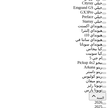
جيلي Cityray
جيلي Emgrand GS
جيلي GX3Pro
جيلي Preface
جيلي Starray
هيونداي اكسنت
هيونداي إلنترا
هيونداي i10
هيونداي سانتا في
هيونداي سوناتا
كيا بيجاس
كيا سونيت
ام جي 5
بيجو Pickup 4x2
رينو Arkana
رينو داستر
رينو كوليوس
رينو ميقان
تويوتا رايز
تويوتا يارس
السنة
2026
2025