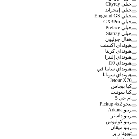
جيلي Cityray
جيلي إمجراند
جيلي Emgrand GS
جيلي GX3Pro
جيلي Preface
جيلي Starray
هفال جوليون
هيونداي اكسنت
هيونداي كريتا
هيونداي إلنترا
هيونداي i10
هيونداي سانتا في
هيونداي سوناتا
Jetour X70
كيا بيجاس
كيا سونيت
ام جي 5
بيجو Pickup 4x2
رينو Arkana
رينو داستر
رينو كوليوس
رينو ميقان
تويوتا رايز