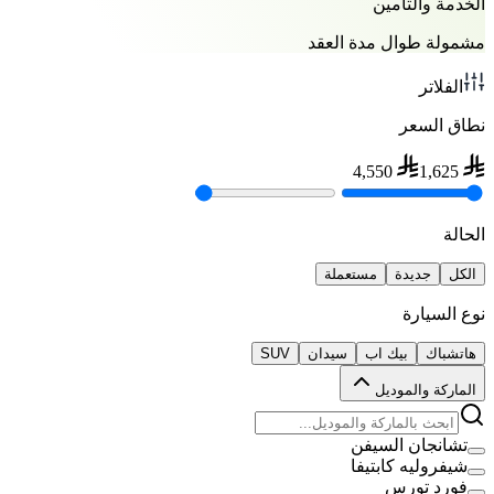
الخدمة والتأمين
مشمولة طوال مدة العقد
الفلاتر
نطاق السعر
4,550
1,625
الحالة
الكل
جديدة
مستعملة
نوع السيارة
هاتشباك
بيك اب
سيدان
SUV
الماركة والموديل
تشانجان السيفن
شيفروليه كابتيفا
فورد تورس