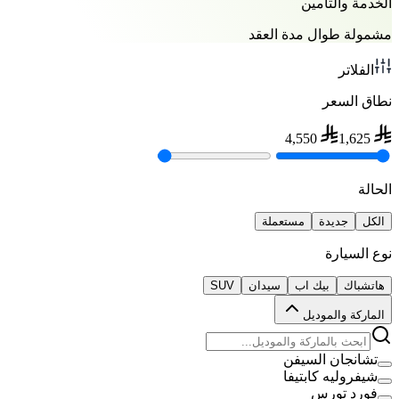
الخدمة والتأمين
مشمولة طوال مدة العقد
الفلاتر
نطاق السعر
4,550
1,625
الحالة
الكل
جديدة
مستعملة
نوع السيارة
هاتشباك
بيك اب
سيدان
SUV
الماركة والموديل
تشانجان السيفن
شيفروليه كابتيفا
فورد تورس