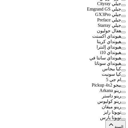
جيلي Cityray
جيلي Emgrand GS
جيلي GX3Pro
جيلي Preface
جيلي Starray
هفال جوليون
هيونداي اكسنت
هيونداي كريتا
هيونداي إلنترا
هيونداي i10
هيونداي سانتا في
هيونداي سوناتا
كيا بيجاس
كيا سونيت
ام جي 5
بيجو Pickup 4x2
رينو Arkana
رينو داستر
رينو كوليوس
رينو ميقان
تويوتا رايز
تويوتا يارس
السنة