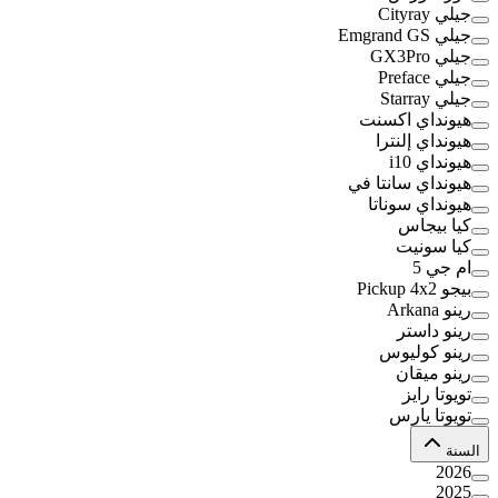
جيلي Cityray
جيلي Emgrand GS
جيلي GX3Pro
جيلي Preface
جيلي Starray
هيونداي اكسنت
هيونداي إلنترا
هيونداي i10
هيونداي سانتا في
هيونداي سوناتا
كيا بيجاس
كيا سونيت
ام جي 5
بيجو Pickup 4x2
رينو Arkana
رينو داستر
رينو كوليوس
رينو ميقان
تويوتا رايز
تويوتا يارس
السنة
2026
2025