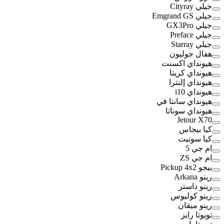
جيلي Cityray
جيلي Emgrand GS
جيلي GX3Pro
جيلي Preface
جيلي Starray
هفال جوليون
هيونداي اكسنت
هيونداي كريتا
هيونداي إلنترا
هيونداي i10
هيونداي سانتا في
هيونداي سوناتا
Jetour X70
كيا بيجاس
كيا سونيت
ام جي 5
ام جي ZS
بيجو Pickup 4x2
رينو Arkana
رينو داستر
رينو كوليوس
رينو ميقان
تويوتا رايز