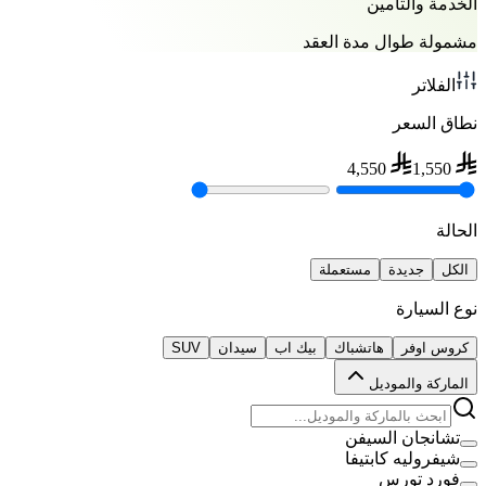
الخدمة والتأمين
مشمولة طوال مدة العقد
الفلاتر
نطاق السعر
4,550
1,550
الحالة
الكل
جديدة
مستعملة
نوع السيارة
كروس اوفر
هاتشباك
بيك اب
سيدان
SUV
الماركة والموديل
تشانجان السيفن
شيفروليه كابتيفا
فورد تورس