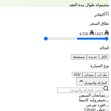
مشمولة طوال مدة العقد
الفلاتر
نطاق السعر
4,550
1,625
الحالة
الكل
جديدة
مستعملة
نوع السيارة
بيك اب
سيدان
SUV
الماركة والموديل
تشانجان السيفن
شيفروليه كابتيفا
فورد تورس
جيلي Cityray