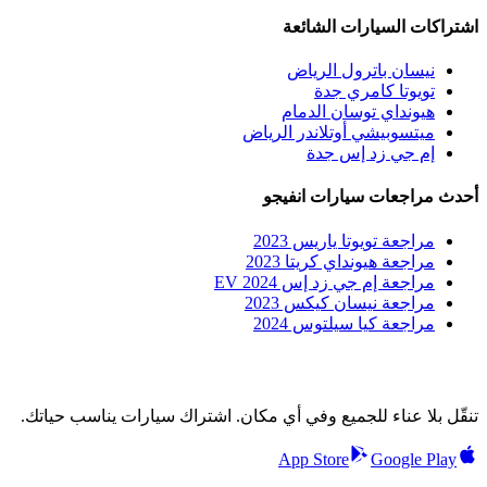
اشتراكات السيارات الشائعة
نيسان باترول الرياض
تويوتا كامري جدة
هيونداي توسان الدمام
ميتسوبيشي أوتلاندر الرياض
إم جي زد إس جدة
أحدث مراجعات سيارات انفيجو
مراجعة تويوتا ياريس 2023
مراجعة هيونداي كريتا 2023
مراجعة إم جي زد إس EV 2024
مراجعة نيسان كيكس 2023
مراجعة كيا سيلتوس 2024
تنقّل بلا عناء للجميع وفي أي مكان. اشتراك سيارات يناسب حياتك.
App Store
Google Play