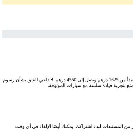
ابحث عن سيارتك المثالية بسهولة وثقة مع سيارات اشتراك منتهي بالتمليك. إذا كنت تبحث عن موديل ، فإننا نقدم لك أفضل الخيارات بأسعار تبدأ من 1625 درهم وتصل إلى 4550 درهم. لا داعي للقلق بشأن رسوم
متع بتجربة قيادة سلسة مع سيارات الموثوقة.
ر من المستندات لبدء اشتراكك. يمكنك أيضًا الإلغاء في أي وقت