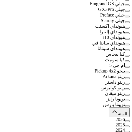
جيلي Emgrand GS
جيلي GX3Pro
جيلي Preface
جيلي Starray
هيونداي اكسنت
هيونداي إلنترا
هيونداي i10
هيونداي سانتا في
هيونداي سوناتا
كيا بيجاس
كيا سونيت
ام جي 5
بيجو Pickup 4x2
رينو Arkana
رينو داستر
رينو كوليوس
رينو ميقان
تويوتا رايز
تويوتا يارس
السنة
2026
2025
2024