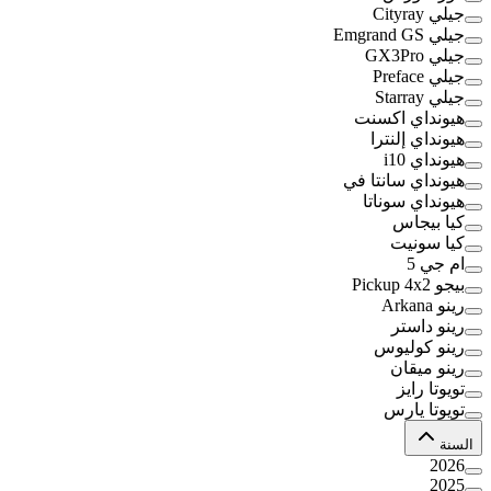
جيلي Cityray
جيلي Emgrand GS
جيلي GX3Pro
جيلي Preface
جيلي Starray
هيونداي اكسنت
هيونداي إلنترا
هيونداي i10
هيونداي سانتا في
هيونداي سوناتا
كيا بيجاس
كيا سونيت
ام جي 5
بيجو Pickup 4x2
رينو Arkana
رينو داستر
رينو كوليوس
رينو ميقان
تويوتا رايز
تويوتا يارس
السنة
2026
2025