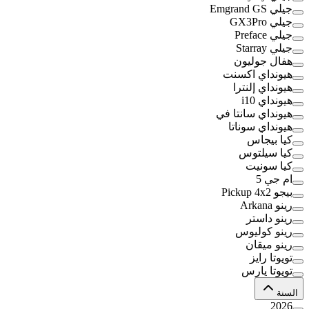
جيلي Emgrand GS
جيلي GX3Pro
جيلي Preface
جيلي Starray
هفال جوليون
هيونداي اكسنت
هيونداي إلنترا
هيونداي i10
هيونداي سانتا في
هيونداي سوناتا
كيا بيجاس
كيا سيلتوس
كيا سونيت
ام جي 5
بيجو Pickup 4x2
رينو Arkana
رينو داستر
رينو كوليوس
رينو ميقان
تويوتا رايز
تويوتا يارس
السنة
2026