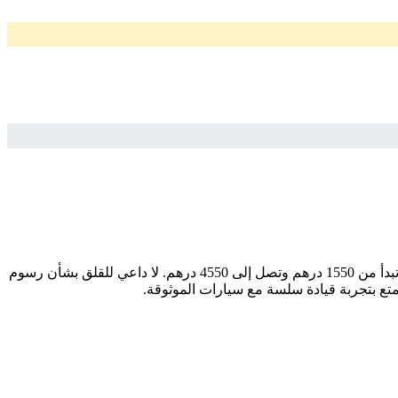
ابحث عن سيارتك المثالية بسهولة وثقة مع سيارات اشتراك منتهي بالتمليك. إذا كنت تبحث عن موديل ، فإننا نقدم لك أفضل الخيارات بأسعار تبدأ من 1550 درهم وتصل إلى 4550 درهم. لا داعي للقلق بشأن رسوم
متع بتجربة قيادة سلسة مع سيارات الموثوقة.