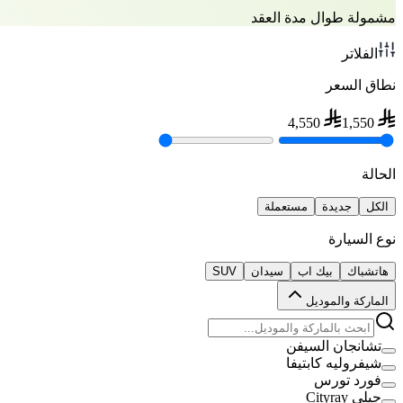
مشمولة طوال مدة العقد
الفلاتر
نطاق السعر
4,550
1,550
الحالة
الكل
جديدة
مستعملة
نوع السيارة
هاتشباك
بيك اب
سيدان
SUV
الماركة والموديل
تشانجان السيفن
شيفروليه كابتيفا
فورد تورس
جيلي Cityray