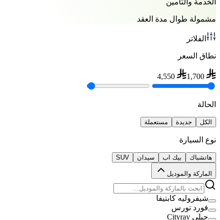
الخدمة والتأمين
مشمولة طوال مدة العقد
الفلاتر
نطاق السعر
4,550
1,700
الحالة
الكل
جديدة
مستعملة
نوع السيارة
هاتشباك
بيك اب
سيدان
SUV
الماركة والموديل
شيفروليه كابتيفا
فورد تورس
جيلي Cityray