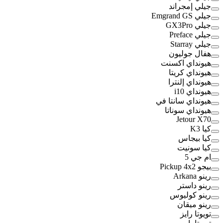
جيلي إمجراند
جيلي Emgrand GS
جيلي GX3Pro
جيلي Preface
جيلي Starray
هفال جوليون
هيونداي اكسنت
هيونداي كريتا
هيونداي إلنترا
هيونداي i10
هيونداي سانتا في
هيونداي سوناتا
Jetour X70
كيا K3
كيا بيجاس
كيا سونيت
ام جي 5
بيجو Pickup 4x2
رينو Arkana
رينو داستر
رينو كوليوس
رينو ميقان
تويوتا رايز