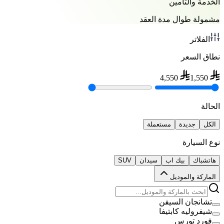
الخدمة والتأمين
مشمولة طوال مدة العقد
الفلاتر
نطاق السعر
4,550
1,550
الحالة
الكل
جديدة
مستعملة
نوع السيارة
هاتشباك
بيك اب
سيدان
SUV
الماركة والموديل
تشانجان السيفن
شيفروليه كابتيفا
فورد تورس