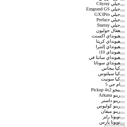
جيلي Cityray
جيلي Emgrand GS
جيلي GX3Pro
جيلي Preface
جيلي Starray
هفال جوليون
هيونداي اكسنت
هيونداي كريتا
هيونداي إلنترا
هيونداي i10
هيونداي سانتا في
هيونداي سوناتا
كيا بيجاس
كيا سيلتوس
كيا سونيت
ام جي 5
بيجو Pickup 4x2
رينو Arkana
رينو داستر
رينو كوليوس
رينو ميقان
تويوتا رايز
تويوتا يارس