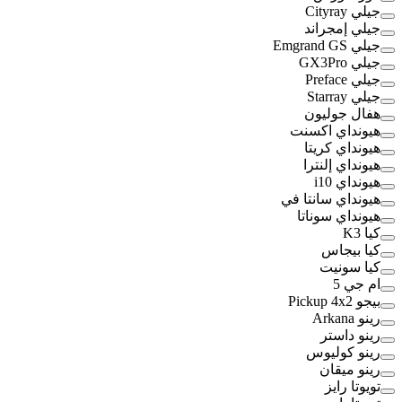
جيلي Cityray
جيلي إمجراند
جيلي Emgrand GS
جيلي GX3Pro
جيلي Preface
جيلي Starray
هفال جوليون
هيونداي اكسنت
هيونداي كريتا
هيونداي إلنترا
هيونداي i10
هيونداي سانتا في
هيونداي سوناتا
كيا K3
كيا بيجاس
كيا سونيت
ام جي 5
بيجو Pickup 4x2
رينو Arkana
رينو داستر
رينو كوليوس
رينو ميقان
تويوتا رايز