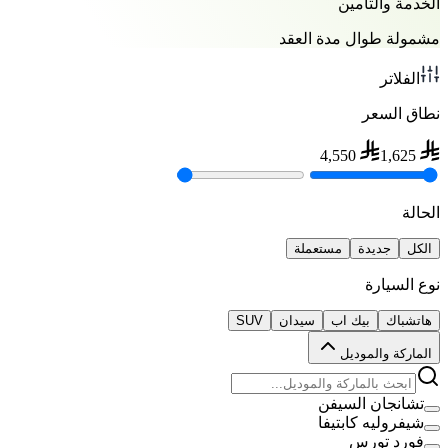
الخدمة والتأمين
مشمولة طوال مدة العقد
الفلاتر
نطاق السعر
4,550
1,625
الحالة
الكل
جديدة
مستعملة
نوع السيارة
هاتشباك
بيك اب
سيدان
SUV
الماركة والموديل
تشانجان السيفن
شيفروليه كابتيفا
فورد تورس