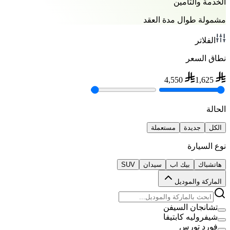
الخدمة والتأمين
مشمولة طوال مدة العقد
الفلاتر
نطاق السعر
4,550
1,625
الحالة
الكل
جديدة
مستعملة
نوع السيارة
هاتشباك
بيك اب
سيدان
SUV
الماركة والموديل
تشانجان السيفن
شيفروليه كابتيفا
فورد تورس