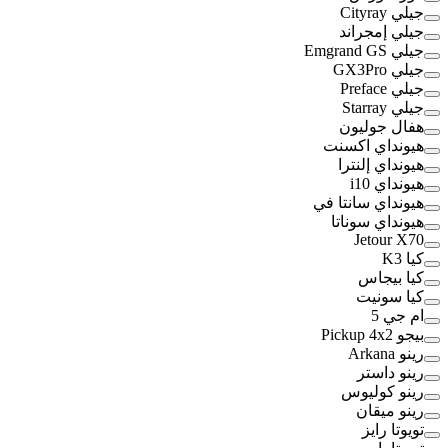
جيلي Cityray
جيلي إمجراند
جيلي Emgrand GS
جيلي GX3Pro
جيلي Preface
جيلي Starray
هفال جوليون
هيونداي اكسنت
هيونداي إلنترا
هيونداي i10
هيونداي سانتا في
هيونداي سوناتا
Jetour X70
كيا K3
كيا بيجاس
كيا سونيت
ام جي 5
بيجو Pickup 4x2
رينو Arkana
رينو داستر
رينو كوليوس
رينو ميقان
تويوتا رايز