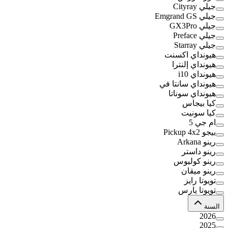
جيلي Cityray
جيلي Emgrand GS
جيلي GX3Pro
جيلي Preface
جيلي Starray
هيونداي اكسنت
هيونداي إلنترا
هيونداي i10
هيونداي سانتا في
هيونداي سوناتا
كيا بيجاس
كيا سونيت
ام جي 5
بيجو Pickup 4x2
رينو Arkana
رينو داستر
رينو كوليوس
رينو ميقان
تويوتا رايز
تويوتا يارس
السنة
2026
2025