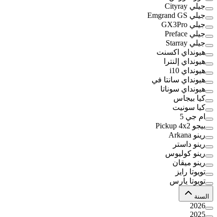
جيلي Cityray
جيلي Emgrand GS
جيلي GX3Pro
جيلي Preface
جيلي Starray
هيونداي اكسنت
هيونداي إلنترا
هيونداي i10
هيونداي سانتا في
هيونداي سوناتا
كيا بيجاس
كيا سونيت
ام جي 5
بيجو Pickup 4x2
رينو Arkana
رينو داستر
رينو كوليوس
رينو ميقان
تويوتا رايز
تويوتا يارس
السنة
2026
2025