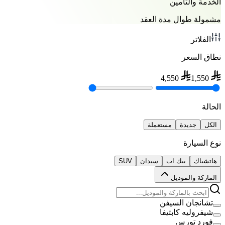
الخدمة والتأمين
مشمولة طوال مدة العقد
الفلاتر
نطاق السعر
4,550
1,550
الحالة
الكل
جديدة
مستعملة
نوع السيارة
هاتشباك
بيك اب
سيدان
SUV
الماركة والموديل
تشانجان السيفن
شيفروليه كابتيفا
فورد تورس