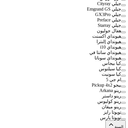
جيلي Cityray
جيلي Emgrand GS
جيلي GX3Pro
جيلي Preface
جيلي Starray
هفال جوليون
هيونداي اكسنت
هيونداي إلنترا
هيونداي i10
هيونداي سانتا في
هيونداي سوناتا
كيا بيجاس
كيا سيلتوس
كيا سونيت
ام جي 5
بيجو Pickup 4x2
رينو Arkana
رينو داستر
رينو كوليوس
رينو ميقان
تويوتا رايز
تويوتا يارس
السنة