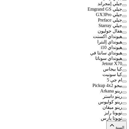
جيلي إمجراند
جيلي Emgrand GS
جيلي GX3Pro
جيلي Preface
جيلي Starray
هفال جوليون
هيونداي اكسنت
هيونداي إلنترا
هيونداي i10
هيونداي سانتا في
هيونداي سوناتا
Jetour X70
كيا بيجاس
كيا سونيت
ام جي 5
بيجو Pickup 4x2
رينو Arkana
رينو داستر
رينو كوليوس
رينو ميقان
تويوتا رايز
تويوتا يارس
السنة