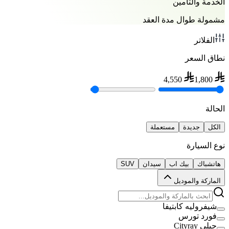
الخدمة والتأمين
مشمولة طوال مدة العقد
الفلاتر
نطاق السعر
4,550
1,800
الحالة
الكل
جديدة
مستعملة
نوع السيارة
هاتشباك
بيك اب
سيدان
SUV
الماركة والموديل
شيفروليه كابتيفا
فورد تورس
جيلي Cityray