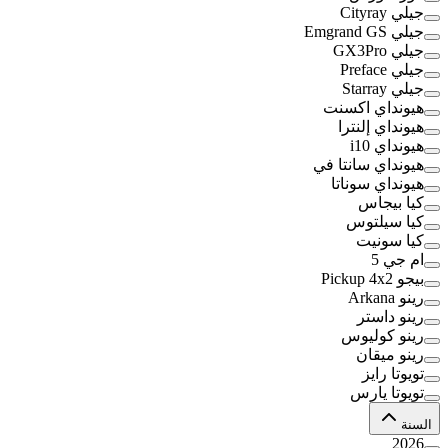
جيلي Cityray
جيلي Emgrand GS
جيلي GX3Pro
جيلي Preface
جيلي Starray
هيونداي اكسنت
هيونداي إلنترا
هيونداي i10
هيونداي سانتا في
هيونداي سوناتا
كيا بيجاس
كيا سيلتوس
كيا سونيت
ام جي 5
بيجو Pickup 4x2
رينو Arkana
رينو داستر
رينو كوليوس
رينو ميقان
تويوتا رايز
تويوتا يارس
السنة
2026