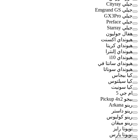
جيلي Cityray
جيلي Emgrand GS
جيلي GX3Pro
جيلي Preface
جيلي Starray
هفال جوليون
هيونداي اكسنت
هيونداي كريتا
هيونداي إلنترا
هيونداي i10
هيونداي سانتا في
هيونداي سوناتا
كيا بيجاس
كيا سيلتوس
كيا سونيت
ام جي 5
بيجو Pickup 4x2
رينو Arkana
رينو داستر
رينو كوليوس
رينو ميقان
تويوتا رايز
تويوتا يارس