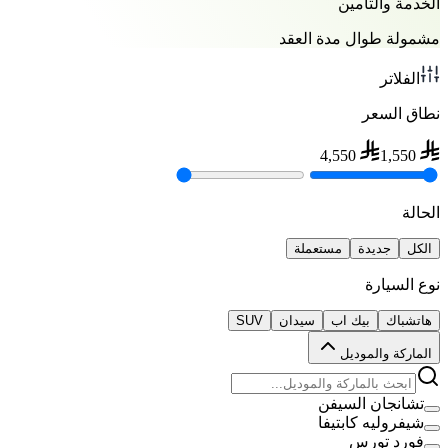
الخدمة والتأمين
مشمولة طوال مدة العقد
الفلاتر
نطاق السعر
4,550
1,550
الحالة
الكل
جديدة
مستعملة
نوع السيارة
هاتشباك
بيك اب
سيدان
SUV
الماركة والموديل
تشانجان السيفن
شيفروليه كابتيفا
فورد تورس