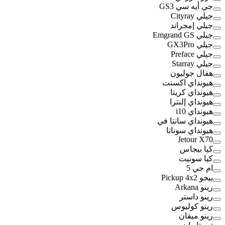
جي أيه سي GS3
جيلي Cityray
جيلي إمجراند
جيلي Emgrand GS
جيلي GX3Pro
جيلي Preface
جيلي Starray
هفال جوليون
هيونداي اكسنت
هيونداي كريتا
هيونداي إلنترا
هيونداي i10
هيونداي سانتا في
هيونداي سوناتا
Jetour X70
كيا بيجاس
كيا سونيت
ام جي 5
بيجو Pickup 4x2
رينو Arkana
رينو داستر
رينو كوليوس
رينو ميقان