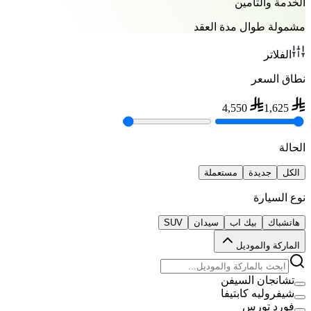
الخدمة والتأمين
مشمولة طوال مدة العقد
الفلاتر
نطاق السعر
4,550
1,625
الحالة
الكل
جديدة
مستعملة
نوع السيارة
هاتشباك
بيك اب
سيدان
SUV
الماركة والموديل
تشانجان السيفن
شيفروليه كابتيفا
فورد تورس