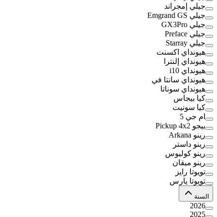
جيلي إمجراند
جيلي Emgrand GS
جيلي GX3Pro
جيلي Preface
جيلي Starray
هيونداي اكسنت
هيونداي إلنترا
هيونداي i10
هيونداي سانتا في
هيونداي سوناتا
كيا بيجاس
كيا سونيت
ام جي 5
بيجو Pickup 4x2
رينو Arkana
رينو داستر
رينو كوليوس
رينو ميقان
تويوتا رايز
تويوتا يارس
السنة
2026
2025