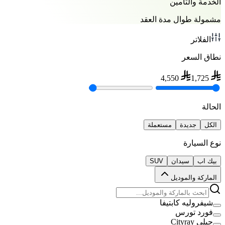
الخدمة والتأمين
مشمولة طوال مدة العقد
الفلاتر
نطاق السعر
4,550
1,725
الحالة
الكل
جديدة
مستعملة
نوع السيارة
بيك اب
سيدان
SUV
الماركة والموديل
شيفروليه كابتيفا
فورد تورس
جيلي Cityray