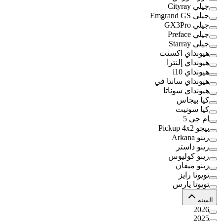
جيلي Cityray
جيلي Emgrand GS
جيلي GX3Pro
جيلي Preface
جيلي Starray
هيونداي اكسنت
هيونداي إلنترا
هيونداي i10
هيونداي سانتا في
هيونداي سوناتا
كيا بيجاس
كيا سونيت
ام جي 5
بيجو Pickup 4x2
رينو Arkana
رينو داستر
رينو كوليوس
رينو ميقان
تويوتا رايز
تويوتا يارس
السنة
2026
2025