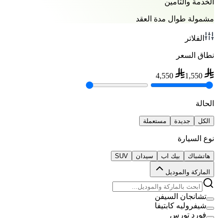
الخدمة والتأمين
مشمولة طوال مدة العقد
الفلاتر
نطاق السعر
4,550
1,550
الحالة
الكل
جديدة
مستعملة
نوع السيارة
هاتشباك
بيك اب
سيدان
SUV
الماركة والموديل
تشانجان السيفن
شيفروليه كابتيفا
فورد تورس