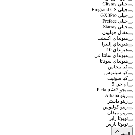
جيلي Cityray
جيلي Emgrand GS
جيلي GX3Pro
جيلي Preface
جيلي Starray
هفال جوليون
هيونداي اكسنت
هيونداي إلنترا
هيونداي i10
هيونداي سانتا في
هيونداي سوناتا
كيا بيجاس
كيا سيلتوس
كيا سونيت
ام جي 5
بيجو Pickup 4x2
رينو Arkana
رينو داستر
رينو كوليوس
رينو ميقان
تويوتا رايز
تويوتا يارس
السنة