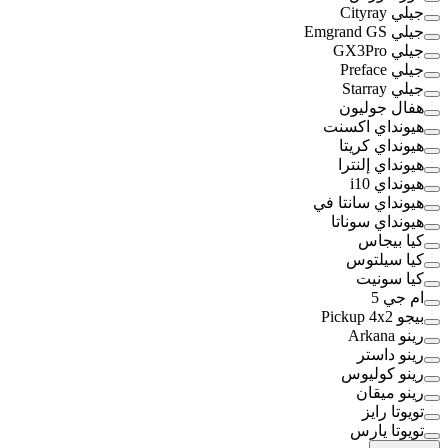
جيلي Cityray
جيلي Emgrand GS
جيلي GX3Pro
جيلي Preface
جيلي Starray
هفال جوليون
هيونداي اكسنت
هيونداي كريتا
هيونداي إلنترا
هيونداي i10
هيونداي سانتا في
هيونداي سوناتا
كيا بيجاس
كيا سيلتوس
كيا سونيت
ام جي 5
بيجو Pickup 4x2
رينو Arkana
رينو داستر
رينو كوليوس
رينو ميقان
تويوتا رايز
تويوتا يارس