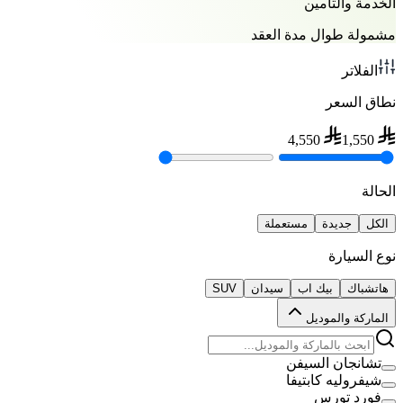
الخدمة والتأمين
مشمولة طوال مدة العقد
الفلاتر
نطاق السعر
4,550
1,550
الحالة
الكل
جديدة
مستعملة
نوع السيارة
هاتشباك
بيك اب
سيدان
SUV
الماركة والموديل
تشانجان السيفن
شيفروليه كابتيفا
فورد تورس