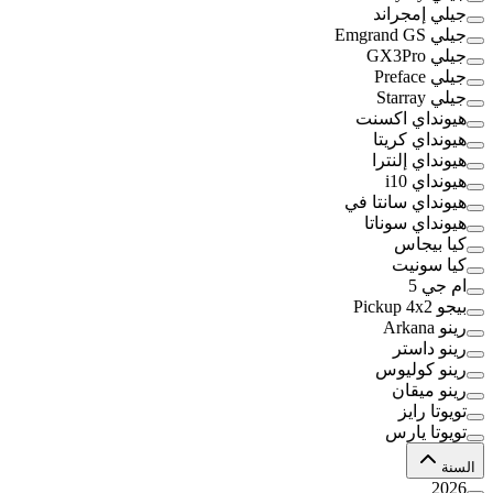
جيلي إمجراند
جيلي Emgrand GS
جيلي GX3Pro
جيلي Preface
جيلي Starray
هيونداي اكسنت
هيونداي كريتا
هيونداي إلنترا
هيونداي i10
هيونداي سانتا في
هيونداي سوناتا
كيا بيجاس
كيا سونيت
ام جي 5
بيجو Pickup 4x2
رينو Arkana
رينو داستر
رينو كوليوس
رينو ميقان
تويوتا رايز
تويوتا يارس
السنة
2026