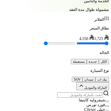
الخدمة والتأمين
مشمولة طوال مدة العقد
الفلاتر
نطاق السعر
4,550
1,725
الحالة
الكل
جديدة
مستعملة
نوع السيارة
بيك اب
سيدان
SUV
الماركة والموديل
شيفروليه كابتيفا
فورد تورس
جيلي Cityray