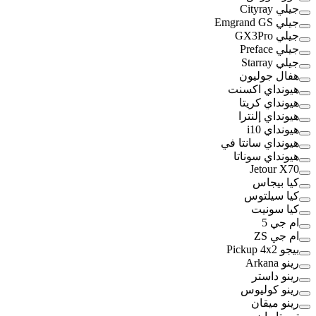
جيلي Cityray
جيلي Emgrand GS
جيلي GX3Pro
جيلي Preface
جيلي Starray
هفال جوليون
هيونداي اكسنت
هيونداي كريتا
هيونداي إلنترا
هيونداي i10
هيونداي سانتا في
هيونداي سوناتا
Jetour X70
كيا بيجاس
كيا سيلتوس
كيا سونيت
ام جي 5
ام جي ZS
بيجو Pickup 4x2
رينو Arkana
رينو داستر
رينو كوليوس
رينو ميقان