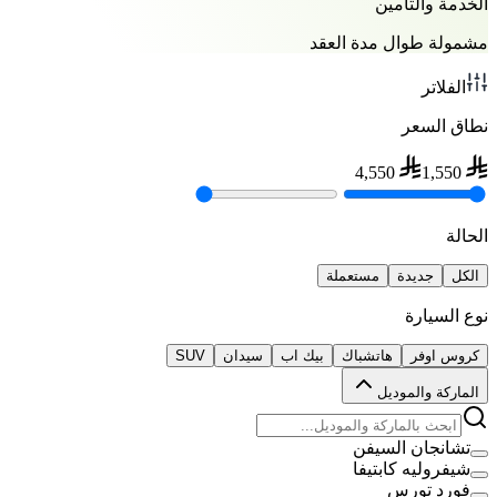
الخدمة والتأمين
مشمولة طوال مدة العقد
الفلاتر
نطاق السعر
4,550
1,550
الحالة
الكل
جديدة
مستعملة
نوع السيارة
كروس اوفر
هاتشباك
بيك اب
سيدان
SUV
الماركة والموديل
تشانجان السيفن
شيفروليه كابتيفا
فورد تورس