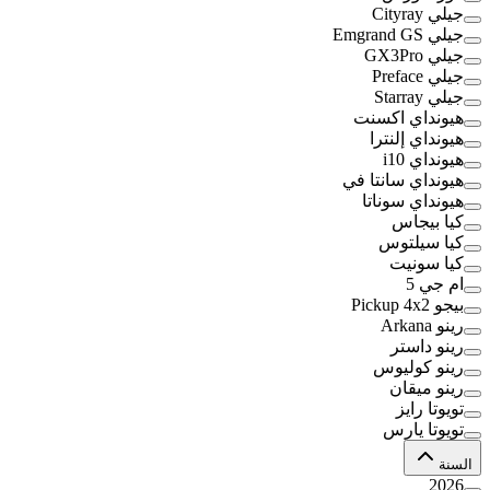
جيلي Cityray
جيلي Emgrand GS
جيلي GX3Pro
جيلي Preface
جيلي Starray
هيونداي اكسنت
هيونداي إلنترا
هيونداي i10
هيونداي سانتا في
هيونداي سوناتا
كيا بيجاس
كيا سيلتوس
كيا سونيت
ام جي 5
بيجو Pickup 4x2
رينو Arkana
رينو داستر
رينو كوليوس
رينو ميقان
تويوتا رايز
تويوتا يارس
السنة
2026