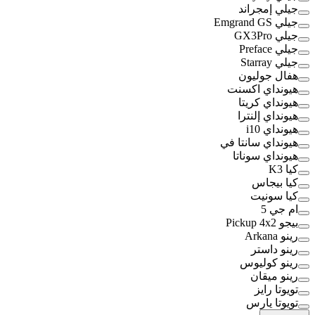
جيلي إمجراند
جيلي Emgrand GS
جيلي GX3Pro
جيلي Preface
جيلي Starray
هفال جوليون
هيونداي اكسنت
هيونداي كريتا
هيونداي إلنترا
هيونداي i10
هيونداي سانتا في
هيونداي سوناتا
كيا K3
كيا بيجاس
كيا سونيت
ام جي 5
بيجو Pickup 4x2
رينو Arkana
رينو داستر
رينو كوليوس
رينو ميقان
تويوتا رايز
تويوتا يارس