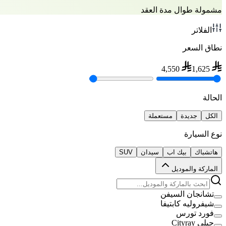
مشمولة طوال مدة العقد
الفلاتر
نطاق السعر
4,550
1,625
الحالة
الكل
جديدة
مستعملة
نوع السيارة
هاتشباك
بيك اب
سيدان
SUV
الماركة والموديل
تشانجان السيفن
شيفروليه كابتيفا
فورد تورس
جيلي Cityray