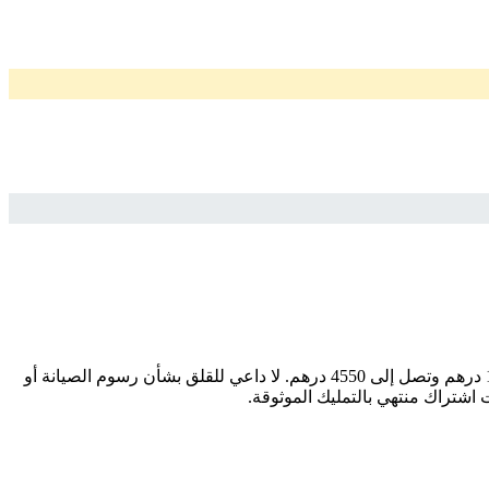
ابحث عن سيارتك المثالية بسهولة وثقة مع سيارات المستعملة. إذا كنت تبحث عن موديل ، فإننا نقدم لك أفضل الخيارات بأسعار تبدأ من 1625 درهم وتصل إلى 4550 درهم. لا داعي للقلق بشأن رسوم الصيانة أو
اشتراك منتهي بالتمليك الموثوقة.