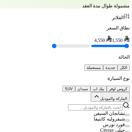
مشمولة طوال مدة العقد
الفلاتر
نطاق السعر
4,550
1,550
الحالة
الكل
جديدة
مستعملة
نوع السيارة
كروس اوفر
بيك اب
سيدان
SUV
الماركة والموديل
تشانجان السيفن
شيفروليه كابتيفا
فورد تورس
جيلي Cityray