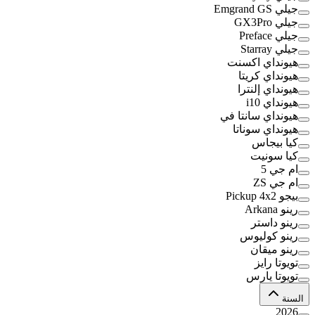
جيلي Emgrand GS
جيلي GX3Pro
جيلي Preface
جيلي Starray
هيونداي اكسنت
هيونداي كريتا
هيونداي إلنترا
هيونداي i10
هيونداي سانتا في
هيونداي سوناتا
كيا بيجاس
كيا سونيت
ام جي 5
ام جي ZS
بيجو Pickup 4x2
رينو Arkana
رينو داستر
رينو كوليوس
رينو ميقان
تويوتا رايز
تويوتا يارس
السنة
2026