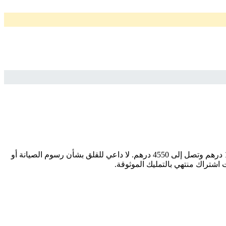
ابحث عن سيارتك المثالية بسهولة وثقة مع سيارات المستعملة. إذا كنت تبحث عن موديل ، فإننا نقدم لك أفضل الخيارات بأسعار تبدأ من 1550 درهم وتصل إلى 4550 درهم. لا داعي للقلق بشأن رسوم الصيانة أو
اشتراك منتهي بالتمليك الموثوقة.