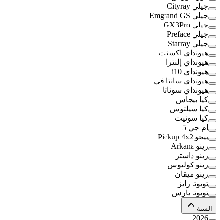
جيلي Cityray
جيلي Emgrand GS
جيلي GX3Pro
جيلي Preface
جيلي Starray
هيونداي اكسنت
هيونداي إلنترا
هيونداي i10
هيونداي سانتا في
هيونداي سوناتا
كيا بيجاس
كيا سيلتوس
كيا سونيت
ام جي 5
بيجو Pickup 4x2
رينو Arkana
رينو داستر
رينو كوليوس
رينو ميقان
تويوتا رايز
تويوتا يارس
السنة
2026