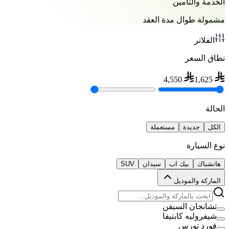
الخدمة والتأمين
مشمولة طوال مدة العقد
الفلاتر
نطاق السعر
4,550
1,625
الحالة
الكل
جديدة
مستعملة
نوع السيارة
هاتشباك
بيك اب
سيدان
SUV
الماركة والموديل
تشانجان السيفن
شيفروليه كابتيفا
فورد تورس