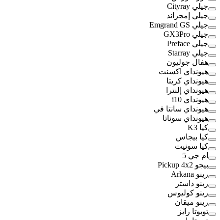
جيلي Cityray
جيلي إمجراند
جيلي Emgrand GS
جيلي GX3Pro
جيلي Preface
جيلي Starray
هفال جوليون
هيونداي اكسنت
هيونداي كريتا
هيونداي إلنترا
هيونداي i10
هيونداي سانتا في
هيونداي سوناتا
كيا K3
كيا بيجاس
كيا سونيت
ام جي 5
بيجو Pickup 4x2
رينو Arkana
رينو داستر
رينو كوليوس
رينو ميقان
تويوتا رايز