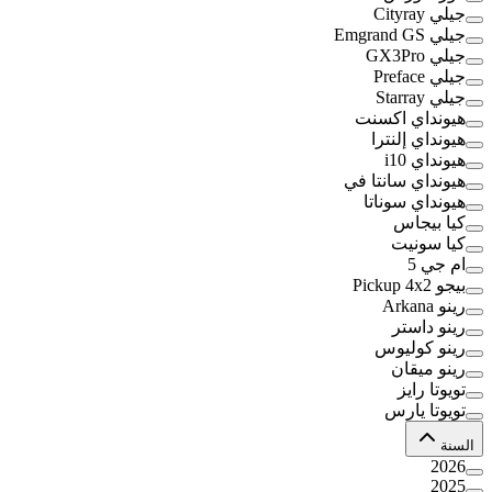
جيلي Cityray
جيلي Emgrand GS
جيلي GX3Pro
جيلي Preface
جيلي Starray
هيونداي اكسنت
هيونداي إلنترا
هيونداي i10
هيونداي سانتا في
هيونداي سوناتا
كيا بيجاس
كيا سونيت
ام جي 5
بيجو Pickup 4x2
رينو Arkana
رينو داستر
رينو كوليوس
رينو ميقان
تويوتا رايز
تويوتا يارس
السنة
2026
2025