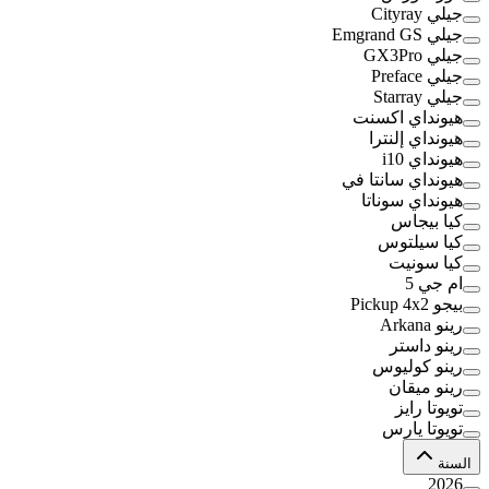
جيلي Cityray
جيلي Emgrand GS
جيلي GX3Pro
جيلي Preface
جيلي Starray
هيونداي اكسنت
هيونداي إلنترا
هيونداي i10
هيونداي سانتا في
هيونداي سوناتا
كيا بيجاس
كيا سيلتوس
كيا سونيت
ام جي 5
بيجو Pickup 4x2
رينو Arkana
رينو داستر
رينو كوليوس
رينو ميقان
تويوتا رايز
تويوتا يارس
السنة
2026