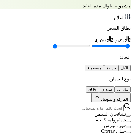
مشمولة طوال مدة العقد
الفلاتر
نطاق السعر
4,550
1,625
الحالة
الكل
جديدة
مستعملة
نوع السيارة
بيك اب
سيدان
SUV
الماركة والموديل
تشانجان السيفن
شيفروليه كابتيفا
فورد تورس
جيلي Cityray