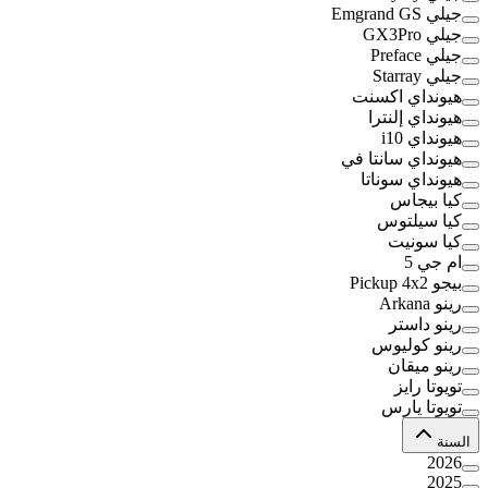
جيلي Emgrand GS
جيلي GX3Pro
جيلي Preface
جيلي Starray
هيونداي اكسنت
هيونداي إلنترا
هيونداي i10
هيونداي سانتا في
هيونداي سوناتا
كيا بيجاس
كيا سيلتوس
كيا سونيت
ام جي 5
بيجو Pickup 4x2
رينو Arkana
رينو داستر
رينو كوليوس
رينو ميقان
تويوتا رايز
تويوتا يارس
السنة
2026
2025