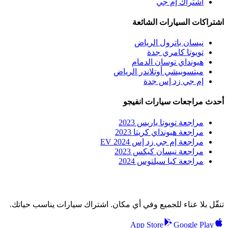
اشتراك إم جي
اشتراكات السيارات الشائعة
نيسان باترول الرياض
تويوتا كامري جدة
هيونداي توسان الدمام
ميتسوبيشي أوتلاندر الرياض
إم جي زد إس جدة
أحدث مراجعات سيارات انفيجو
مراجعة تويوتا ياريس 2023
مراجعة هيونداي كريتا 2023
مراجعة إم جي زد إس EV 2024
مراجعة نيسان كيكس 2023
مراجعة كيا سيلتوس 2024
تنقّل بلا عناء للجميع وفي أي مكان. اشتراك سيارات يناسب حياتك.
App Store
Google Play