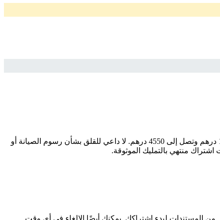
ابحث عن سيارتك المثالية بسهولة وثقة مع سيارات المستعملة. إذا كنت تبحث عن موديل ، فإننا نقدم لك أفضل الخيارات بأسعار تبدأ من 1625 درهم وتصل إلى 4550 درهم. لا داعي للقلق بشأن رسوم الصيانة أو
اشتراك منتهي بالتمليك الموثوقة.
ر من المستندات لبدء اشتراكك. يمكنك أيضًا الإلغاء في أي وقت