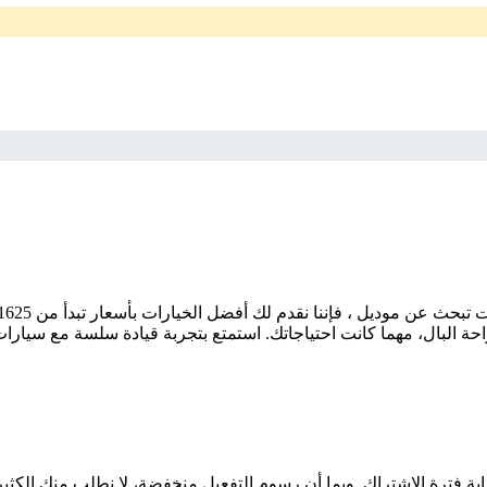
 البال، مهما كانت احتياجاتك. استمتع بتجربة قيادة سلسة مع سيارات 
اية فترة الاشتراك. وبما أن رسوم التفعيل منخفضة، لا نطلب منك الكثي