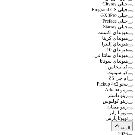
جيلي Cityray
جيلي Emgrand GS
جيلي GX3Pro
جيلي Preface
جيلي Starray
هيونداي اكسنت
هيونداي كريتا
هيونداي إلنترا
هيونداي i10
هيونداي سانتا في
هيونداي سوناتا
كيا بيجاس
كيا سونيت
ام جي ZS
بيجو Pickup 4x2
رينو Arkana
رينو داستر
رينو كوليوس
رينو ميقان
تويوتا رايز
تويوتا يارس
السنة
2026