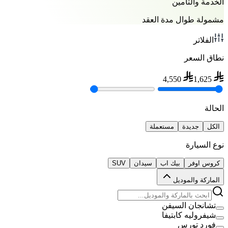
الخدمة والتأمين
مشمولة طوال مدة العقد
الفلاتر
نطاق السعر
4,550
1,625
الحالة
الكل
جديدة
مستعملة
نوع السيارة
كروس اوفر
بيك اب
سيدان
SUV
الماركة والموديل
تشانجان السيفن
شيفروليه كابتيفا
فورد تورس