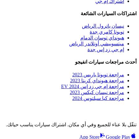
اشتراك إم جي
اشتراكات السيارات الشائعة
نيسان باترول الرياض
تويوتا كامري جدة
هيونداي توسان الدمام
ميتسوبيشي أوتلاندر الرياض
إم جي زد إس جدة
أحدث مراجعات سيارات انفيجو
مراجعة تويوتا ياريس 2023
مراجعة هيونداي كريتا 2023
مراجعة إم جي زد إس EV 2024
مراجعة نيسان كيكس 2023
مراجعة كيا سيلتوس 2024
تنقّل بلا عناء للجميع وفي أي مكان. اشتراك سيارات يناسب حياتك.
App Store
Google Play