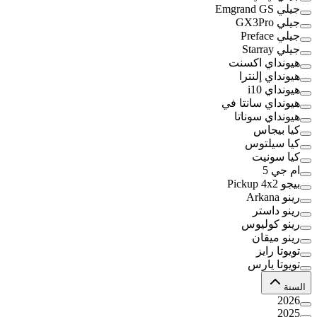
جيلي Emgrand GS
جيلي GX3Pro
جيلي Preface
جيلي Starray
هيونداي اكسنت
هيونداي إلنترا
هيونداي i10
هيونداي سانتا في
هيونداي سوناتا
كيا بيجاس
كيا سيلتوس
كيا سونيت
ام جي 5
بيجو Pickup 4x2
رينو Arkana
رينو داستر
رينو كوليوس
رينو ميقان
تويوتا رايز
تويوتا يارس
السنة
2026
2025