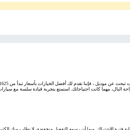
 البال، مهما كانت احتياجاتك. استمتع بتجربة قيادة سلسة مع سيارات 
اية فترة الاشتراك. وبما أن رسوم التفعيل منخفضة، لا نطلب منك الكثي