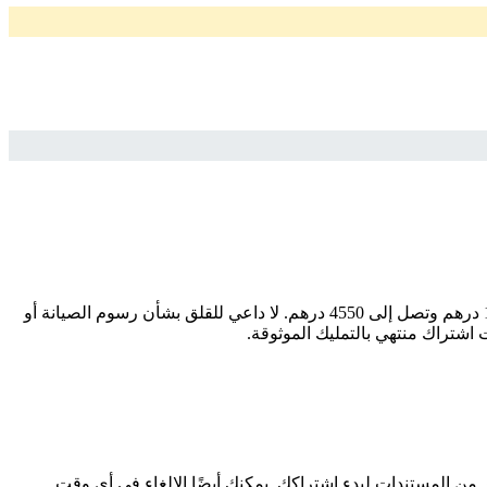
ابحث عن سيارتك المثالية بسهولة وثقة مع سيارات المستعملة. إذا كنت تبحث عن موديل ، فإننا نقدم لك أفضل الخيارات بأسعار تبدأ من 1625 درهم وتصل إلى 4550 درهم. لا داعي للقلق بشأن رسوم الصيانة أو
اشتراك منتهي بالتمليك الموثوقة.
ر من المستندات لبدء اشتراكك. يمكنك أيضًا الإلغاء في أي وقت