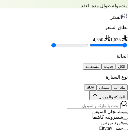
مشمولة طوال مدة العقد
الفلاتر
نطاق السعر
4,550
1,625
الحالة
الكل
جديدة
مستعملة
نوع السيارة
بيك اب
سيدان
SUV
الماركة والموديل
تشانجان السيفن
شيفروليه كابتيفا
فورد تورس
جيلي Cityray