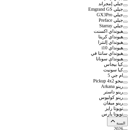
جيلي إمجراند
جيلي Emgrand GS
جيلي GX3Pro
جيلي Preface
جيلي Starray
هيونداي اكسنت
هيونداي كريتا
هيونداي إلنترا
هيونداي i10
هيونداي سانتا في
هيونداي سوناتا
كيا بيجاس
كيا سونيت
ام جي 5
بيجو Pickup 4x2
رينو Arkana
رينو داستر
رينو كوليوس
رينو ميقان
تويوتا رايز
تويوتا يارس
السنة
2026