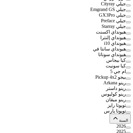
جيلي Cityray
جيلي Emgrand GS
جيلي GX3Pro
جيلي Preface
جيلي Starray
هيونداي اكسنت
هيونداي إلنترا
هيونداي i10
هيونداي سانتا في
هيونداي سوناتا
كيا بيجاس
كيا سونيت
ام جي 5
بيجو Pickup 4x2
رينو Arkana
رينو داستر
رينو كوليوس
رينو ميقان
تويوتا رايز
تويوتا يارس
السنة
2026
2025