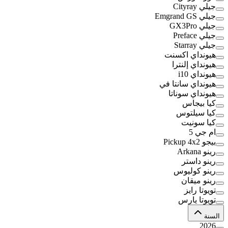
جيلي Cityray
جيلي Emgrand GS
جيلي GX3Pro
جيلي Preface
جيلي Starray
هيونداي اكسنت
هيونداي إلنترا
هيونداي i10
هيونداي سانتا في
هيونداي سوناتا
كيا بيجاس
كيا سيلتوس
كيا سونيت
ام جي 5
بيجو Pickup 4x2
رينو Arkana
رينو داستر
رينو كوليوس
رينو ميقان
تويوتا رايز
تويوتا يارس
السنة
2026