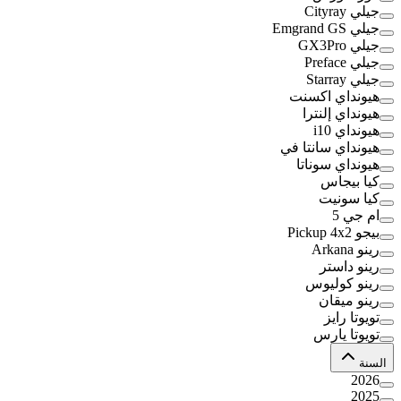
جيلي Cityray
جيلي Emgrand GS
جيلي GX3Pro
جيلي Preface
جيلي Starray
هيونداي اكسنت
هيونداي إلنترا
هيونداي i10
هيونداي سانتا في
هيونداي سوناتا
كيا بيجاس
كيا سونيت
ام جي 5
بيجو Pickup 4x2
رينو Arkana
رينو داستر
رينو كوليوس
رينو ميقان
تويوتا رايز
تويوتا يارس
السنة
2026
2025