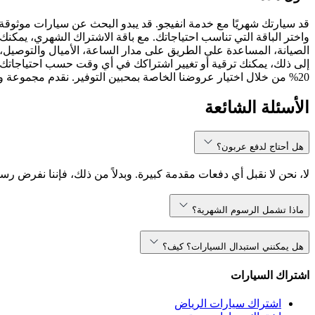
قد سيارتك شهريًا مع خدمة انفيجو. قد يبدو البحث عن سيارات موثوقة
واختر الباقة التي تناسب احتياجاتك. مع باقة الاشتراك الشهري، يمكنك 
الصيانة، المساعدة على الطريق على مدار الساعة، الأميال والتوصيل، 
إلى ذلك، يمكنك ترقية أو تغيير اشتراكك في أي وقت حسب احتياجاتك.
20% من خلال اختيار عروضنا الخاصة بمحبين التوفير. نقدم مجموعة واسعة من نماذج السيارات، بما في ذلك ، ، والمزيد. سواء كنت تبحث عن سيارة مدمجة أو SUV مناسبة للعائلة، انفيجو تلبي احتياجاتك.
الأسئلة الشائعة
هل أحتاج لدفع عربون؟
لا، نحن لا نقبل أي دفعات مقدمة كبيرة. وبدلاً من ذلك، فإننا نفرض رس
ماذا تشمل الرسوم الشهرية؟
هل يمكنني استبدال السيارات؟ كيف؟
اشتراك السيارات
اشتراك سيارات الرياض