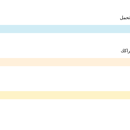
تحمل
راكك