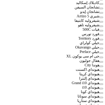
كاديلاك إسكاليد
تشانجان السيفن
تشانجان إيدو
شيري Arrizo 5
شيفروليه كابتيفا
شيفروليه تاهو
فيات 500C
فورد تورس
فورد Territory
جيلي كولراي
جيلي Okavango
جيلي Preface
جى ام سى يوكون XL
هفال جوليون
هوندا City
هيونداي اكسنت
هيونداي كريتا
هيونداي إلنترا
هيونداي Grand i10
هيونداي i10
هيونداي كونا
هيونداي سوناتا
هيونداي ستاريا