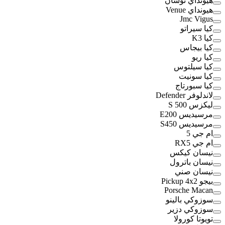
هيونداي توسان
هيونداي Venue
Jmc Vigus
كيا سيراتو
كيا K3
كيا بيجاس
كيا ريو
كيا سيلتوس
كيا سونيت
كيا سبورتاج
لاندلوفر Defender
ليكزس S 500
مرسيديس E200
مرسيديس S450
ام جي 5
ام جي RX5
نيسان كيكس
نيسان باترول
نيسان صني
بيجو Pickup 4x2
Porsche Macan
سوزوكي بالينو
سوزوكي دزير
تويوتا كورولا