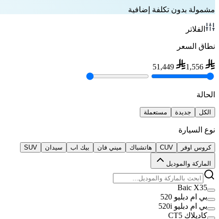
مشمولة بدون تكلفة إضافية
الفلاتر
نطاق السعر
51,449
1,556
الحالة
الكل
جديدة
مستعملة
نوع السيارة
كروس اوفر
CUV
هاتشباك
ميني فان
بيك اب
سيدان
SUV
الماركة والموديل
Baic X35
بي ام دبليو 520
بي ام دبليو 520i
كاديلاك CT5