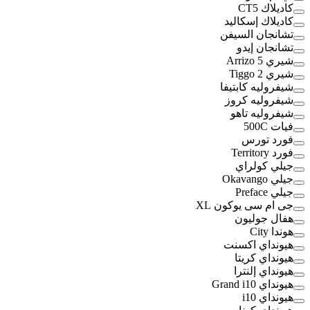
كاديلاك CT5
كاديلاك إسكاليد
تشانجان السيفن
تشانجان إيدو
شيري Arrizo 5
شيري Tiggo 2
شيفروليه كابتيفا
شيفروليه كروز
شيفروليه تاهو
فيات 500C
فورد تورس
فورد Territory
جيلي كولراي
جيلي Okavango
جيلي Preface
جى ام سى يوكون XL
هفال جوليون
هوندا City
هيونداي اكسنت
هيونداي كريتا
هيونداي إلنترا
هيونداي Grand i10
هيونداي i10