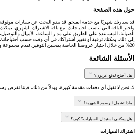
حول هذه الصفحة
قد سيارتك شهريًا مع خدمة انفيجو. قد يبدو البحث عن سيارات موثوقة
واختر الباقة التي تناسب احتياجاتك. مع باقة الاشتراك الشهري، يمكنك 
الصيانة، المساعدة على الطريق على مدار الساعة، الأميال والتوصيل، 
إلى ذلك، يمكنك ترقية أو تغيير اشتراكك في أي وقت حسب احتياجاتك.
20% من خلال اختيار عروضنا الخاصة بمحبين التوفير. نقدم مجموعة واسعة من نماذج السيارات، بما في ذلك ، ، والمزيد. سواء كنت تبحث عن سيارة مدمجة أو SUV مناسبة للعائلة، انفيجو تلبي احتياجاتك.
الأسئلة الشائعة
هل أحتاج لدفع عربون؟
لا، نحن لا نقبل أي دفعات مقدمة كبيرة. وبدلاً من ذلك، فإننا نفرض رس
ماذا تشمل الرسوم الشهرية؟
هل يمكنني استبدال السيارات؟ كيف؟
اشتراك السيارات