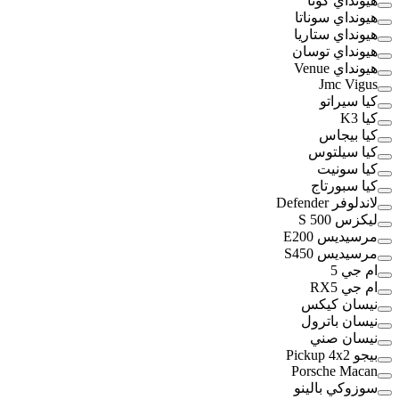
هيونداي كونا
هيونداي سوناتا
هيونداي ستاريا
هيونداي توسان
هيونداي Venue
Jmc Vigus
كيا سيراتو
كيا K3
كيا بيجاس
كيا سيلتوس
كيا سونيت
كيا سبورتاج
لاندلوفر Defender
ليكزس S 500
مرسيديس E200
مرسيديس S450
ام جي 5
ام جي RX5
نيسان كيكس
نيسان باترول
نيسان صني
بيجو Pickup 4x2
Porsche Macan
سوزوكي بالينو