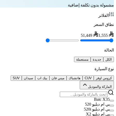
مشمولة بدون تكلفة إضافية
الفلاتر
نطاق السعر
51,449
1,555
الحالة
الكل
جديدة
مستعملة
نوع السيارة
كروس اوفر
CUV
هاتشباك
ميني فان
بيك اب
سيدان
SUV
الماركة والموديل
Baic X35
بي ام دبليو 520
بي ام دبليو 520i
بي ام دبليو X2