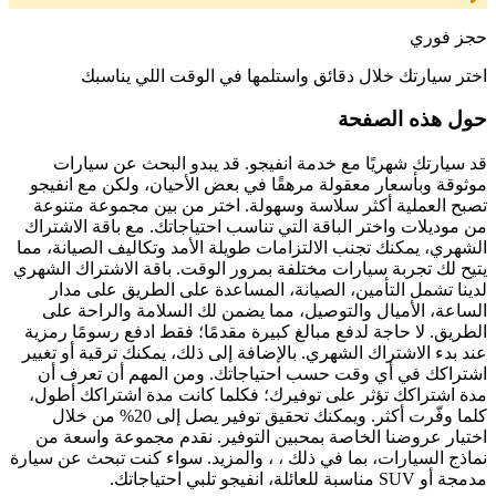
حجز فوري
اختر سيارتك خلال دقائق واستلمها في الوقت اللي يناسبك
حول هذه الصفحة
قد سيارتك شهريًا مع خدمة انفيجو. قد يبدو البحث عن سيارات
موثوقة وبأسعار معقولة مرهقًا في بعض الأحيان، ولكن مع انفيجو
تصبح العملية أكثر سلاسة وسهولة. اختر من بين مجموعة متنوعة
من موديلات واختر الباقة التي تناسب احتياجاتك. مع باقة الاشتراك
الشهري، يمكنك تجنب الالتزامات طويلة الأمد وتكاليف الصيانة، مما
يتيح لك تجربة سيارات مختلفة بمرور الوقت. باقة الاشتراك الشهري
لدينا تشمل التأمين، الصيانة، المساعدة على الطريق على مدار
الساعة، الأميال والتوصيل، مما يضمن لك السلامة والراحة على
الطريق. لا حاجة لدفع مبالغ كبيرة مقدمًا؛ فقط ادفع رسومًا رمزية
عند بدء الاشتراك الشهري. بالإضافة إلى ذلك، يمكنك ترقية أو تغيير
اشتراكك في أي وقت حسب احتياجاتك. ومن المهم أن تعرف أن
مدة اشتراكك تؤثر على توفيرك؛ فكلما كانت مدة اشتراكك أطول،
كلما وفّرت أكثر. ويمكنك تحقيق توفير يصل إلى 20% من خلال
اختيار عروضنا الخاصة بمحبين التوفير. نقدم مجموعة واسعة من
نماذج السيارات، بما في ذلك ، ، والمزيد. سواء كنت تبحث عن سيارة
مدمجة أو SUV مناسبة للعائلة، انفيجو تلبي احتياجاتك.