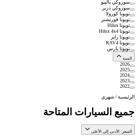
سوزوكي بالينو
سوزوكي دزير
تويوتا كورولا
تويوتا فورتشنر
تويوتا Hilux
تويوتا Hilux 4x4
تويوتا رايز
تويوتا RAV4
تويوتا يارس
السنة
2026
2025
2024
2023
2022
الرئيسية
/
شهري
جميع السيارات المتاحة
السعر: الأدنى إلى الأعلى