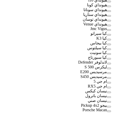
هيونداي i10
هيونداي كونا
هيونداي سوناتا
هيونداي ستاريا
هيونداي توسان
هيونداي Venue
Jmc Vigus
كيا سيراتو
كيا K3
كيا بيجاس
كيا سيلتوس
كيا سونيت
كيا سبورتاج
لاندلوفر Defender
ليكزس S 500
مرسيديس E200
مرسيديس S450
ام جي 5
ام جي RX5
نيسان كيكس
نيسان باترول
نيسان صني
بيجو Pickup 4x2
Porsche Macan