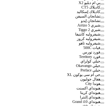
بي ام دبليو X2
كاديلاك CT5
كاديلاك إسكاليد
تشانجان السيفن
تشانجان إيدو
شيري Arrizo 5
شيري Tiggo 2
شيفروليه كابتيفا
شيفروليه كروز
شيفروليه تاهو
فيات 500C
فورد تورس
فورد Territory
جيلي كولراي
جيلي Okavango
جيلي Preface
جى ام سى يوكون XL
هفال جوليون
هوندا City
هيونداي اكسنت
هيونداي كريتا
هيونداي إلنترا
هيونداي Grand i10