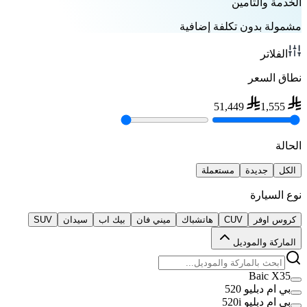
الخدمة والتأمين
مشمولة بدون تكلفة إضافية
الفلاتر
نطاق السعر
51,449
1,555
الحالة
الكل
جديدة
مستعملة
نوع السيارة
كروس اوفر
CUV
هاتشباك
ميني فان
بيك اب
سيدان
SUV
الماركة والموديل
Baic X35
بي ام دبليو 520
بي ام دبليو 520i