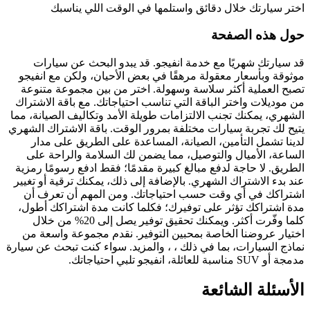
اختر سيارتك خلال دقائق واستلمها في الوقت اللي يناسبك
حول هذه الصفحة
قد سيارتك شهريًا مع خدمة انفيجو. قد يبدو البحث عن سيارات
موثوقة وبأسعار معقولة مرهقًا في بعض الأحيان، ولكن مع انفيجو
تصبح العملية أكثر سلاسة وسهولة. اختر من بين مجموعة متنوعة
من موديلات واختر الباقة التي تناسب احتياجاتك. مع باقة الاشتراك
الشهري، يمكنك تجنب الالتزامات طويلة الأمد وتكاليف الصيانة، مما
يتيح لك تجربة سيارات مختلفة بمرور الوقت. باقة الاشتراك الشهري
لدينا تشمل التأمين، الصيانة، المساعدة على الطريق على مدار
الساعة، الأميال والتوصيل، مما يضمن لك السلامة والراحة على
الطريق. لا حاجة لدفع مبالغ كبيرة مقدمًا؛ فقط ادفع رسومًا رمزية
عند بدء الاشتراك الشهري. بالإضافة إلى ذلك، يمكنك ترقية أو تغيير
اشتراكك في أي وقت حسب احتياجاتك. ومن المهم أن تعرف أن
مدة اشتراكك تؤثر على توفيرك؛ فكلما كانت مدة اشتراكك أطول،
كلما وفّرت أكثر. ويمكنك تحقيق توفير يصل إلى 20% من خلال
اختيار عروضنا الخاصة بمحبين التوفير. نقدم مجموعة واسعة من
نماذج السيارات، بما في ذلك ، ، والمزيد. سواء كنت تبحث عن سيارة
مدمجة أو SUV مناسبة للعائلة، انفيجو تلبي احتياجاتك.
الأسئلة الشائعة