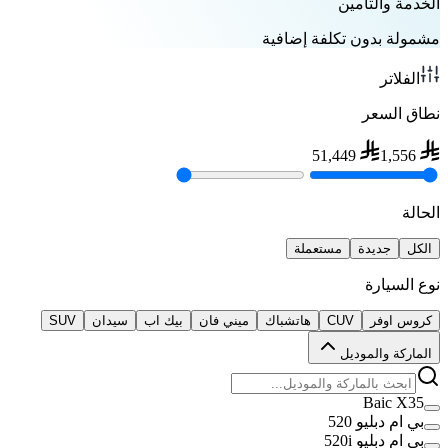
الخدمة والتأمين
مشمولة بدون تكلفة إضافية
الفلاتر
نطاق السعر
51,449
1,556
الحالة
الكل
جديدة
مستعملة
نوع السيارة
كروس اوفر
CUV
هاتشباك
ميني فان
بيك اب
سيدان
SUV
الماركة والموديل
Baic X35
بي ام دبليو 520
بي ام دبليو 520i