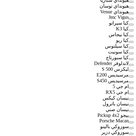
هيونداي ستاريا
هيونداي توسان
هيونداي Venue
Jmc Vigus
كيا سيراتو
كيا K3
كيا بيجاس
كيا ريو
كيا سيلتوس
كيا سونيت
كيا سبورتاج
لاندلوفر Defender
ليكزس S 500
مرسيديس E200
مرسيديس S450
ام جي 5
ام جي RX5
نيسان كيكس
نيسان باترول
نيسان صني
بيجو Pickup 4x2
Porsche Macan
سوزوكي بالينو
سوزوكي دزير