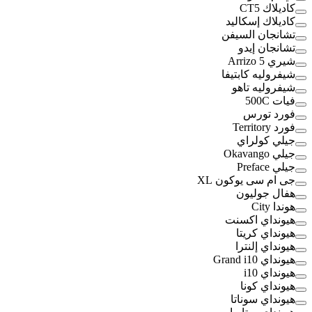
كاديلاك CT5
كاديلاك إسكاليد
تشانجان السيفن
تشانجان إيدو
شيري Arrizo 5
شيفروليه كابتيفا
شيفروليه تاهو
فيات 500C
فورد تورس
فورد Territory
جيلي كولراي
جيلي Okavango
جيلي Preface
جى ام سى يوكون XL
هفال جوليون
هوندا City
هيونداي اكسنت
هيونداي كريتا
هيونداي إلنترا
هيونداي Grand i10
هيونداي i10
هيونداي كونا
هيونداي سوناتا