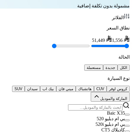
مشمولة بدون تكلفة إضافية
الفلاتر
نطاق السعر
51,449
1,556
الحالة
الكل
جديدة
مستعملة
نوع السيارة
كروس اوفر
CUV
هاتشباك
ميني فان
بيك اب
سيدان
SUV
الماركة والموديل
Baic X35
بي ام دبليو 520
بي ام دبليو 520i
كاديلاك CT5