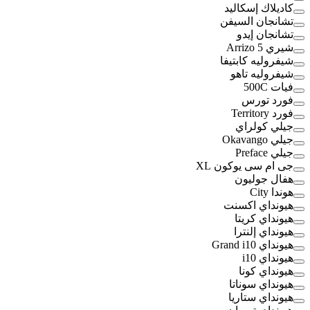
كاديلاك إسكاليد
تشانجان السيفن
تشانجان إيدو
شيري Arrizo 5
شيفروليه كابتيفا
شيفروليه تاهو
فيات 500C
فورد تورس
فورد Territory
جيلي كولراي
جيلي Okavango
جيلي Preface
جى ام سى يوكون XL
هفال جوليون
هوندا City
هيونداي اكسنت
هيونداي كريتا
هيونداي إلنترا
هيونداي Grand i10
هيونداي i10
هيونداي كونا
هيونداي سوناتا
هيونداي ستاريا