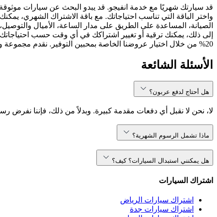
قد سيارتك شهريًا مع خدمة انفيجو. قد يبدو البحث عن سيارات موثوقة
واختر الباقة التي تناسب احتياجاتك. مع باقة الاشتراك الشهري، يمكنك 
الصيانة، المساعدة على الطريق على مدار الساعة، الأميال والتوصيل، 
إلى ذلك، يمكنك ترقية أو تغيير اشتراكك في أي وقت حسب احتياجاتك.
20% من خلال اختيار عروضنا الخاصة بمحبين التوفير. نقدم مجموعة واسعة من نماذج السيارات، بما في ذلك ، ، والمزيد. سواء كنت تبحث عن سيارة مدمجة أو SUV مناسبة للعائلة، انفيجو تلبي احتياجاتك.
الأسئلة الشائعة
هل أحتاج لدفع عربون؟
لا، نحن لا نقبل أي دفعات مقدمة كبيرة. وبدلاً من ذلك، فإننا نفرض رس
ماذا تشمل الرسوم الشهرية؟
هل يمكنني استبدال السيارات؟ كيف؟
اشتراك السيارات
اشتراك سيارات الرياض
اشتراك سيارات جدة