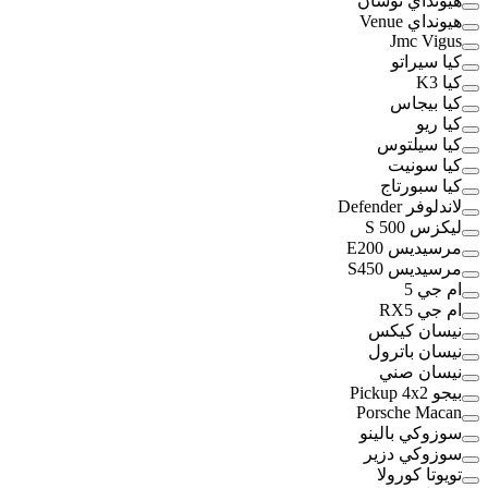
هيونداي توسان
هيونداي Venue
Jmc Vigus
كيا سيراتو
كيا K3
كيا بيجاس
كيا ريو
كيا سيلتوس
كيا سونيت
كيا سبورتاج
لاندلوفر Defender
ليكزس S 500
مرسيديس E200
مرسيديس S450
ام جي 5
ام جي RX5
نيسان كيكس
نيسان باترول
نيسان صني
بيجو Pickup 4x2
Porsche Macan
سوزوكي بالينو
سوزوكي دزير
تويوتا كورولا