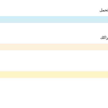
تحمل
راكك