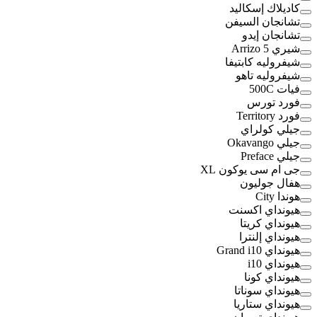
كاديلاك إسكاليد
تشانجان السيفن
تشانجان إيدو
شيري Arrizo 5
شيفروليه كابتيفا
شيفروليه تاهو
فيات 500C
فورد تورس
فورد Territory
جيلي كولراي
جيلي Okavango
جيلي Preface
جى ام سى يوكون XL
هفال جوليون
هوندا City
هيونداي اكسنت
هيونداي كريتا
هيونداي إلنترا
هيونداي Grand i10
هيونداي i10
هيونداي كونا
هيونداي سوناتا
هيونداي ستاريا