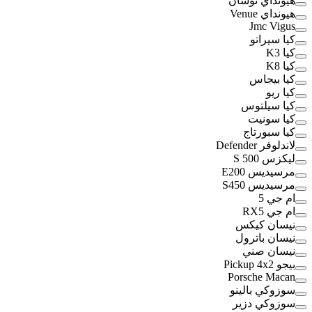
هيونداي توسان
هيونداي Venue
Jmc Vigus
كيا سيراتو
كيا K3
كيا K8
كيا بيجاس
كيا ريو
كيا سيلتوس
كيا سونيت
كيا سبورتاج
لاندلوفر Defender
ليكزس S 500
مرسيديس E200
مرسيديس S450
ام جي 5
ام جي RX5
نيسان كيكس
نيسان باترول
نيسان صني
بيجو Pickup 4x2
Porsche Macan
سوزوكي بالينو
سوزوكي دزير