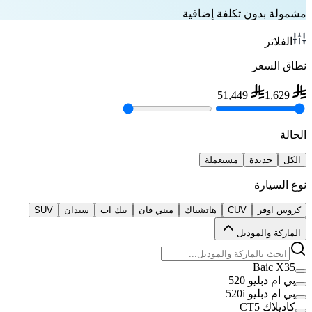
مشمولة بدون تكلفة إضافية
الفلاتر
نطاق السعر
51,449
1,629
الحالة
الكل
جديدة
مستعملة
نوع السيارة
كروس اوفر
CUV
هاتشباك
ميني فان
بيك اب
سيدان
SUV
الماركة والموديل
Baic X35
بي ام دبليو 520
بي ام دبليو 520i
كاديلاك CT5