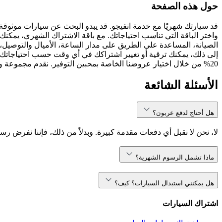
حول هذه الصفحة
قد سيارتك شهريًا مع خدمة انفيجو. قد يبدو البحث عن سيارات موثوقة
واختر الباقة التي تناسب احتياجاتك. مع باقة الاشتراك الشهري، يمكنك 
الصيانة، المساعدة على الطريق على مدار الساعة، الأميال والتوصيل، 
إلى ذلك، يمكنك ترقية أو تغيير اشتراكك في أي وقت حسب احتياجاتك.
20% من خلال اختيار عروضنا الخاصة بمحبين التوفير. نقدم مجموعة واسعة من نماذج السيارات، بما في ذلك ، ، والمزيد. سواء كنت تبحث عن سيارة مدمجة أو SUV مناسبة للعائلة، انفيجو تلبي احتياجاتك.
الأسئلة الشائعة
هل أحتاج لدفع عربون؟
لا، نحن لا نقبل أي دفعات مقدمة كبيرة. وبدلاً من ذلك، فإننا نفرض رس
ماذا تشمل الرسوم الشهرية؟
هل يمكنني استبدال السيارات؟ كيف؟
اشتراك السيارات